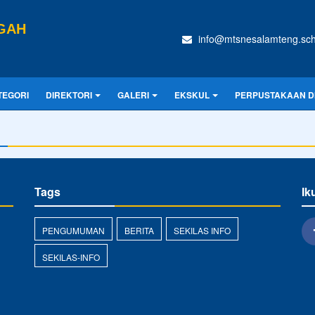
GAH
info@mtsnesalamteng.sch
TEGORI
DIREKTORI
GALERI
EKSKUL
PERPUSTAKAAN DI
Tags
Ik
PENGUMUMAN
BERITA
SEKILAS INFO
SEKILAS-INFO