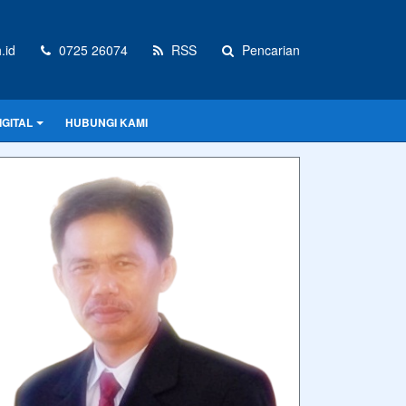
.id
0725 26074
RSS
Pencarian
GITAL
HUBUNGI KAMI