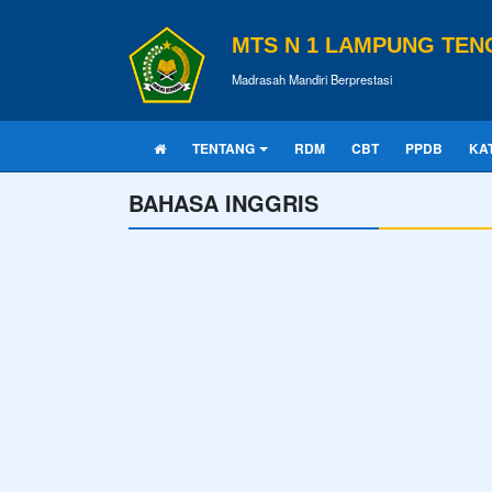
MTS N 1 LAMPUNG TEN
Madrasah Mandiri Berprestasi
TENTANG
RDM
CBT
PPDB
KA
BAHASA INGGRIS