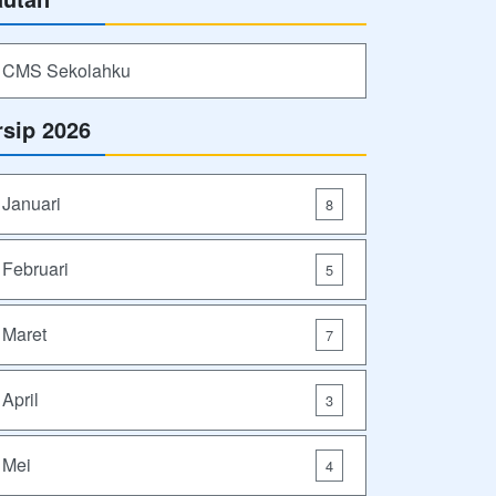
CMS Sekolahku
rsip 2026
Januari
8
Februari
5
Maret
7
April
3
Mei
4