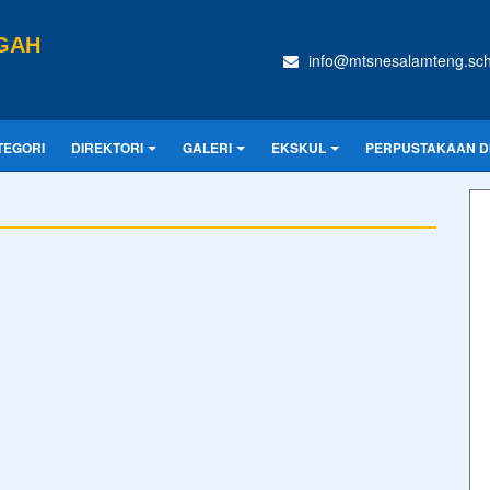
GAH
info@mtsnesalamteng.sch
TEGORI
DIREKTORI
GALERI
EKSKUL
PERPUSTAKAAN DI