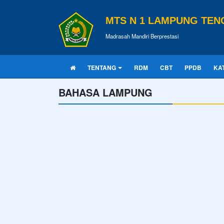
MTS N 1 LAMPUNG TEN
Madrasah Mandiri Berprestasi
TENTANG
RDM
CBT
PPDB
KA
BAHASA LAMPUNG