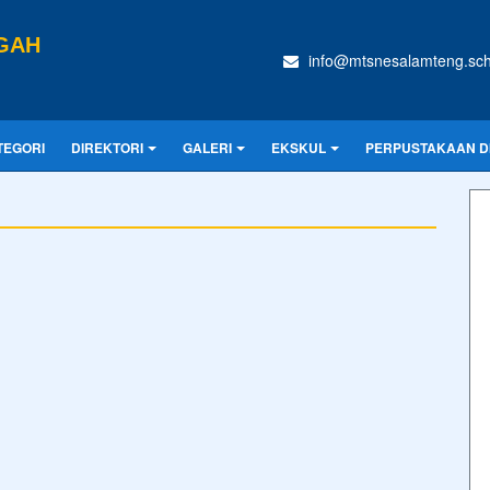
GAH
info@mtsnesalamteng.sch
TEGORI
DIREKTORI
GALERI
EKSKUL
PERPUSTAKAAN DI