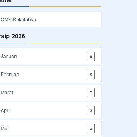
CMS Sekolahku
rsip 2026
Januari
8
Februari
5
Maret
7
April
3
Mei
4