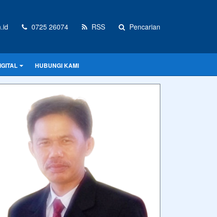
.id
0725 26074
RSS
Pencarian
GITAL
HUBUNGI KAMI